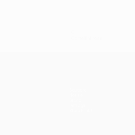
0
Cartellini rossi
Squadre
Notizie
Storia
Dettagli
Store (club)