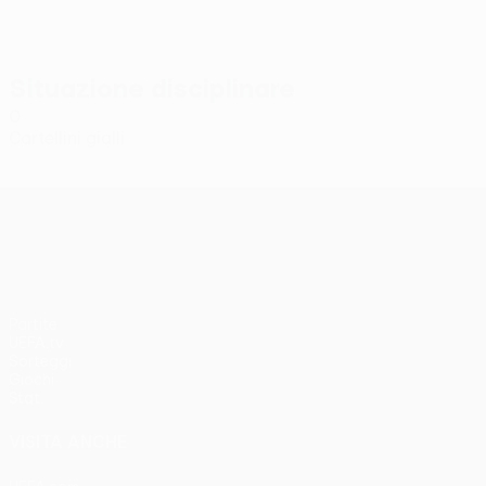
Situazione disciplinare
0
Cartellini gialli
UEFA Conference League
Partite
UEFA.tv
Sorteggi
Giochi
Stat.
VISITA ANCHE