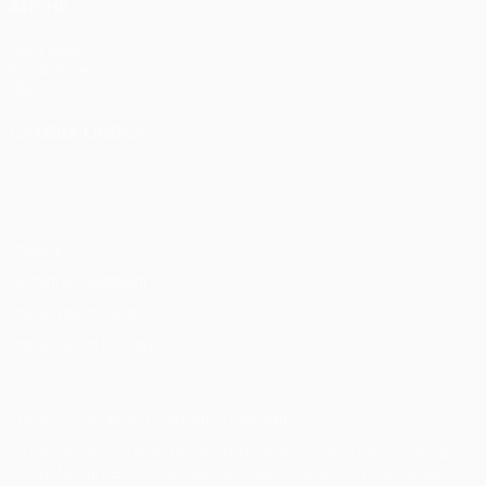
ANCHE
UEFA.com
Fondazione
UEFA
CAMBIA LINGUA
Italiano
English
Français
Deutsch
Русский
Español
Italiano
Português
Privacy
Termini e condizioni
Politica sui cookie
Impostazioni Privacy
© 1998-2026 UEFA. Tutti i diritti riservati
La parola UEFA, il logo UEFA e tutti i marchi che si riferiscono a
competizioni UEFA, sono marchi registrati e/o copyright della