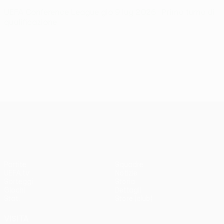
UEFA Conference League
gio 9 lug 2026
· Primo turno di
qualificazione
UEFA Conference League
Partite
Squadre
UEFA.tv
Notizie
Sorteggi
Storia
Giochi
Dettagli
Stat.
Store (club)
VISITA