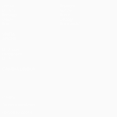
Partite
Squadre
UEFA.tv
Notizie
Sorteggi
Storia
Giochi
Dettagli
Stat.
Store (club)
VISITA
ANCHE
UEFA.com
Fondazione
UEFA
CAMBIA LINGUA
Italiano
English
Français
Deutsch
Русский
Español
Italiano
Português
Privacy
Termini e condizioni
Politica sui cookie