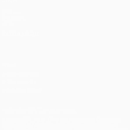
ANCHE
UEFA.com
Fondazione
UEFA
CAMBIA LINGUA
Italiano
English
Français
Deutsch
Русский
Español
Italiano
Português
Privacy
Termini e condizioni
Politica sui cookie
Impostazioni Privacy
© 1998-2026 UEFA. Tutti i diritti riservati
La parola UEFA, il logo UEFA e tutti i marchi che si riferiscono a
competizioni UEFA, sono marchi registrati e/o copyright della