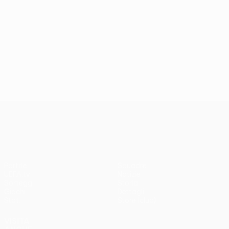
UEFA Conference League
Partite
Squadre
UEFA.tv
Notizie
Sorteggi
Storia
Giochi
Dettagli
Stat.
Store (club)
VISITA