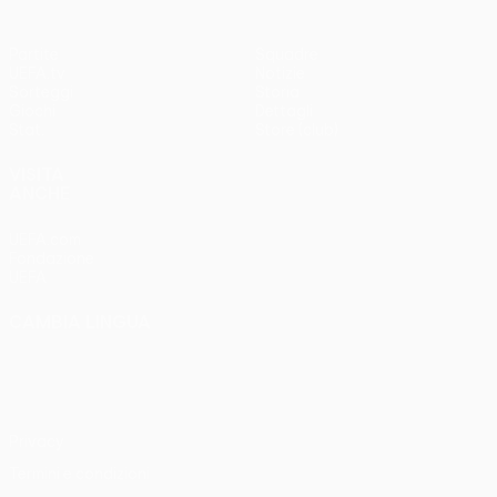
Partite
Squadre
UEFA.tv
Notizie
Sorteggi
Storia
Giochi
Dettagli
Stat.
Store (club)
VISITA
ANCHE
UEFA.com
Fondazione
UEFA
CAMBIA LINGUA
Italiano
English
Français
Deutsch
Русский
Español
Italiano
Português
Privacy
Termini e condizioni