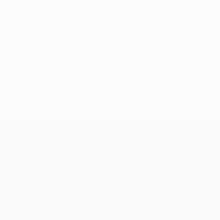
UEFA Conference League
gio 9 lug 2026
· Primo turno di q
UEFA Conference League
Partite
UEFA.tv
Sorteggi
Giochi
Stat.