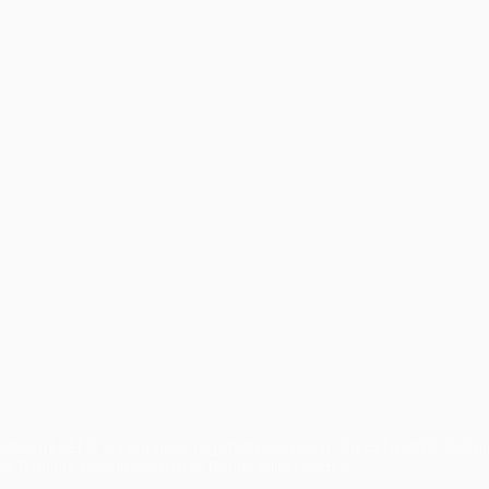
no
Português
mpetizioni UEFA, sono marchi registrati e/o copyright della UEFA. Tali
ei Termini e Condizioni e delle Norme sulla Privacy.