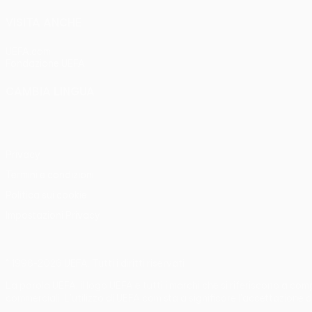
VISITA ANCHE
UEFA.com
Fondazione UEFA
CAMBIA LINGUA
Italiano
English
Français
Deutsch
Русский
Español
Italia
Privacy
Termini e condizioni
Politica sui cookie
Impostazioni Privacy
© 1998-2026 UEFA. Tutti i diritti riservati
La parola UEFA, il logo UEFA e tutti i marchi che si riferiscono a co
commerciali. L'utilizzo di UEFA.com sta a significare l'accettazione d