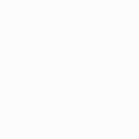
UEFA Conference League
gio 30 lug 2026
· Secondo turno 
UEFA Conference League
gio 23 lug 2026
· Secondo turno 
UEFA Conference League
mer 15 lug 2026
· Primo turno di