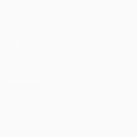
Partite
Squadre
UEFA.tv
Notizie
Sorteggi
Storia
Giochi
Dettagli
Stat.
Store (club)
VISITA
ANCHE
UEFA.com
Fondazione
UEFA
CAMBIA LINGUA
Italiano
English
Français
Deutsch
Русский
Español
Italiano
Português
Privacy
Termini e condizioni
Politica sui cookie