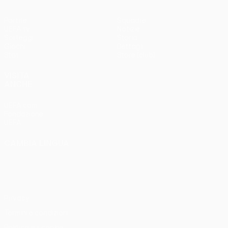
Partite
Squadre
UEFA.tv
Notizie
Sorteggi
Storia
Giochi
Dettagli
Stat.
Store (club)
VISITA
ANCHE
UEFA.com
Fondazione
UEFA
CAMBIA LINGUA
Italiano
English
Français
Deutsch
Русский
Español
Italiano
Português
Privacy
Termini e condizioni
Politica sui cookie