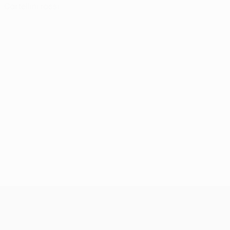
Cartellini rossi
UEFA Conference League