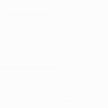
31/12/2000 (25)
Prossima partita
Tutte le partite
UEFA Conference League
gio 13 ago 2026
· Terzo turno
preliminare
Statistiche principali
Tutte le statistiche
5
450
Partite giocate
Minuti giocati
90 media a partita
0
1
Gol
Cartellini gialli
0,2 media a partita
0