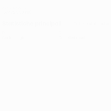
DATA DI NASCITA
15/4/2008 (18)
Statistiche principali
Tutte le statistiche
0
0
Cartellini gialli
Cartellini rossi