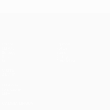
UEFA Conference League
Partite
Squadre
UEFA.tv
Notizie
Sorteggi
Storia
Giochi
Dettagli
Stat.
Store (club)
VISITA
ANCHE
UEFA.com
Fondazione
UEFA
CAMBIA LINGUA
Italiano
English
Français
Deutsch
Русский
Español