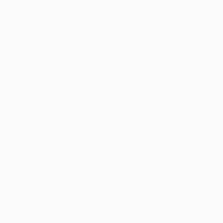
Partite
Squadre
UEFA.tv
Notizie
Sorteggi
Storia
Giochi
Dettagli
Stat.
Store (club)
VISITA
ANCHE
UEFA.com
Fondazione
UEFA
CAMBIA LINGUA
Italiano
English
Français
Deutsch
Русский
Español
Italiano
Português
Privacy
Termini e condizioni
Politica sui cookie