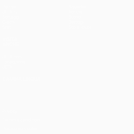
Partite
Squadre
UEFA.tv
Notizie
Sorteggi
Storia
Giochi
Dettagli
Stat.
Store (club)
VISITA
ANCHE
UEFA.com
Fondazione
UEFA
CAMBIA LINGUA
Italiano
English
Français
Deutsch
Русский
Español
Italiano
Português
Privacy
Termini e condizioni
Politica sui cookie