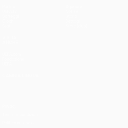
Partite
Squadre
UEFA.tv
Notizie
Sorteggi
Storia
Giochi
Dettagli
Stat.
Store (club)
VISITA
ANCHE
UEFA.com
Fondazione
UEFA
CAMBIA LINGUA
Italiano
English
Français
Deutsch
Русский
Español
Italiano
Português
Privacy
Termini e condizioni
Politica sui cookie