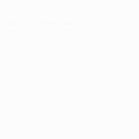
18/10/2005 (20)
DATA DI NASCITA
Statistiche principali
2
Partite giocate
0
Gol
0
Cartellini rossi