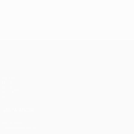
UEFA Conference League
Partite
UEFA.tv
Sorteggi
Giochi
Stat.
VISITA ANCHE
UEFA.com
Fondazione UEFA