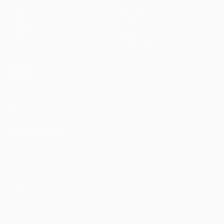
Partite
Squadre
UEFA.tv
Notizie
Sorteggi
Storia
Giochi
Dettagli
Stat.
Store (club)
VISITA
ANCHE
UEFA.com
Fondazione
UEFA
CAMBIA LINGUA
Italiano
English
Français
Deutsch
Русский
Español
Italiano
Português
Privacy
Termini e condizioni
Politica sui cookie