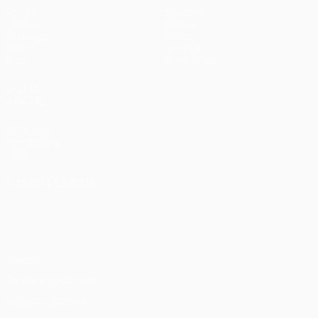
Partite
Squadre
UEFA.tv
Notizie
Sorteggi
Storia
Giochi
Dettagli
Stat.
Store (club)
VISITA
ANCHE
UEFA.com
Fondazione
UEFA
CAMBIA LINGUA
Italiano
English
Français
Deutsch
Русский
Español
Italiano
Português
Privacy
Termini e condizioni
Politica sui cookie