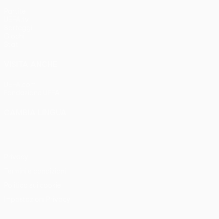
Partite
UEFA.tv
Sorteggi
Giochi
Stat.
VISITA ANCHE
UEFA.com
Fondazione UEFA
CAMBIA LINGUA
Italiano
English
Français
Deutsch
Русский
Español
Italia
Privacy
Termini e condizioni
Politica sui cookie
Impostazioni Privacy