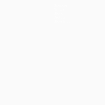
Squadre
Notizie
Storia
Dettagli
Store (club)
no
Português