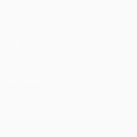
Partite
Squadre
UEFA.tv
Notizie
Sorteggi
Storia
Giochi
Dettagli
Stat.
Store (club)
VISITA
ANCHE
UEFA.com
Fondazione
UEFA
CAMBIA LINGUA
Italiano
English
Français
Deutsch
Русский
Español
Italiano
Português
Privacy
Termini e condizioni
Politica sui cookie