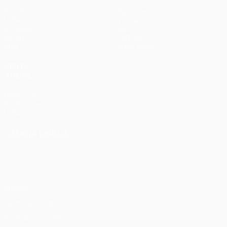
Partite
Squadre
UEFA.tv
Notizie
Sorteggi
Storia
Giochi
Dettagli
Stat.
Store (club)
VISITA
ANCHE
UEFA.com
Fondazione
UEFA
CAMBIA LINGUA
Italiano
English
Français
Deutsch
Русский
Español
Italiano
Português
Privacy
Termini e condizioni
Politica sui cookie