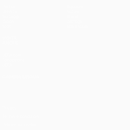
Partite
Squadre
UEFA.tv
Notizie
Sorteggi
Storia
Giochi
Dettagli
Stat.
Store (club)
VISITA
ANCHE
UEFA.com
Fondazione
UEFA
CAMBIA LINGUA
Italiano
English
Français
Deutsch
Русский
Español
Italiano
Português
Privacy
Termini e condizioni
Politica sui cookie