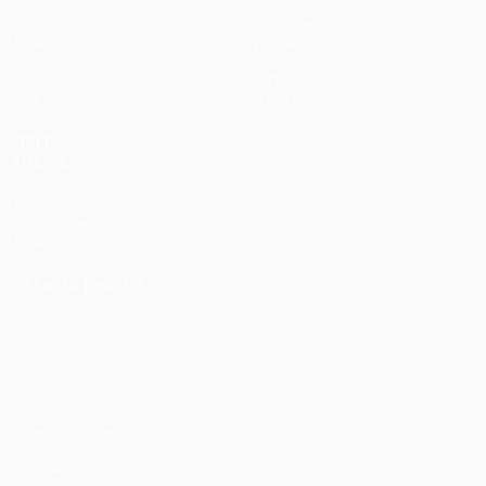
Partite
Squadre
UEFA.tv
Notizie
Sorteggi
Storia
Giochi
Dettagli
Stat.
Store (club)
VISITA
ANCHE
UEFA.com
Fondazione
UEFA
CAMBIA LINGUA
Italiano
English
Français
Deutsch
Русский
Español
Italiano
Português
Privacy
Termini e condizioni
Politica sui cookie