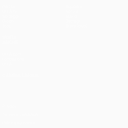
Partite
Squadre
UEFA.tv
Notizie
Sorteggi
Storia
Giochi
Dettagli
Stat.
Store (club)
VISITA
ANCHE
UEFA.com
Fondazione
UEFA
CAMBIA LINGUA
Italiano
English
Français
Deutsch
Русский
Español
Italiano
Português
Privacy
Termini e condizioni
Politica sui cookie