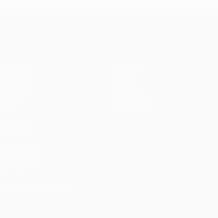
UEFA Conference League
Partite
Squadre
UEFA.tv
Notizie
Sorteggi
Storia
Giochi
Dettagli
Stat.
Store (club)
VISITA
ANCHE
UEFA.com
Fondazione
UEFA
CAMBIA LINGUA
Italiano
English
Français
Deutsch
Русский
Español
Italiano
Português