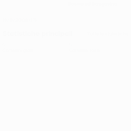
Bosnia ed Erzegovina
DATA DI NASCITA
19/9/2008 (17)
Statistiche principali
Tutte le statistiche
0
0
Cartellini gialli
Cartellini rossi