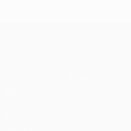
UEFA Conference League
Partite
Squadre
UEFA.tv
Notizie
Sorteggi
Storia
Giochi
Dettagli
Stat.
Store (club)
VISITA
ANCHE
UEFA.com
Fondazione
UEFA
CAMBIA LINGUA