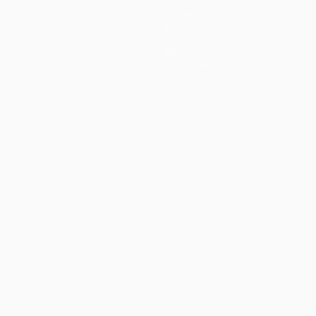
Squadre
Notizie
Storia
Dettagli
Store (club)
no
Português