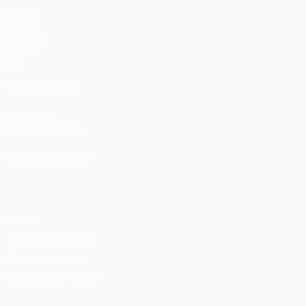
Partite
UEFA.tv
Sorteggi
Giochi
Stat.
VISITA ANCHE
UEFA.com
Fondazione UEFA
CAMBIA LINGUA
Italiano
English
Français
Deutsch
Русский
Español
Italia
Privacy
Termini e condizioni
Politica sui cookie
Impostazioni Privacy