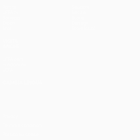
Partite
Squadre
UEFA.tv
Notizie
Sorteggi
Storia
Giochi
Dettagli
Stat.
Store (club)
VISITA
ANCHE
UEFA.com
Fondazione
UEFA
CAMBIA LINGUA
Italiano
English
Français
Deutsch
Русский
Español
Italiano
Português
Privacy
Termini e condizioni
Politica sui cookie