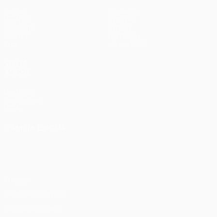
Partite
Squadre
UEFA.tv
Notizie
Sorteggi
Storia
Giochi
Dettagli
Stat.
Store (club)
VISITA
ANCHE
UEFA.com
Fondazione
UEFA
CAMBIA LINGUA
Italiano
English
Français
Deutsch
Русский
Español
Italiano
Português
Privacy
Termini e condizioni
Politica sui cookie