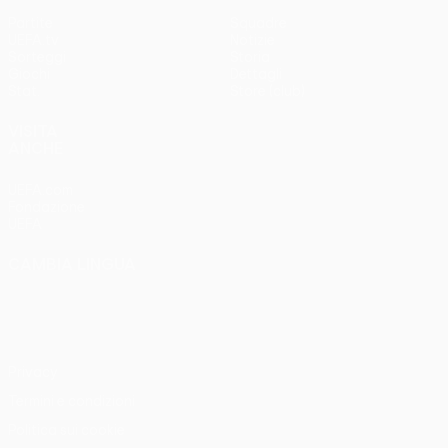
Partite
Squadre
UEFA.tv
Notizie
Sorteggi
Storia
Giochi
Dettagli
Stat.
Store (club)
VISITA
ANCHE
UEFA.com
Fondazione
UEFA
CAMBIA LINGUA
Italiano
English
Français
Deutsch
Русский
Español
Italiano
Português
Privacy
Termini e condizioni
Politica sui cookie