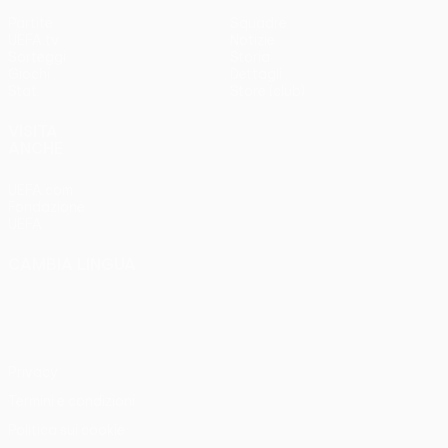
Partite
Squadre
UEFA.tv
Notizie
Sorteggi
Storia
Giochi
Dettagli
Stat.
Store (club)
VISITA
ANCHE
UEFA.com
Fondazione
UEFA
CAMBIA LINGUA
Italiano
English
Français
Deutsch
Русский
Español
Italiano
Português
Privacy
Termini e condizioni
Politica sui cookie