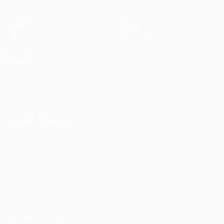
Partite
Squadre
UEFA.tv
Notizie
Sorteggi
Storia
Giochi
Dettagli
Stat.
Store (club)
VISITA
ANCHE
UEFA.com
Fondazione
UEFA
CAMBIA LINGUA
Italiano
English
Français
Deutsch
Русский
Español
Italiano
Português
Privacy
Termini e condizioni
Politica sui cookie
Impostazioni Privacy