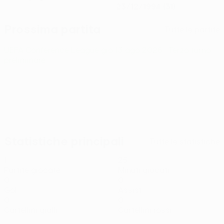
23/12/1994 (31)
Prossima partita
Tutte le partite
UEFA Conference League
gio 13 ago 2026
· Terzo turno
preliminare
Statistiche principali
Tutte le statistiche
1
25
Partite giocate
Minuti giocati
0
0
Gol
Assist
0
0
Cartellini gialli
Cartellini rossi