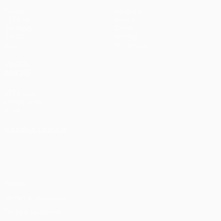
Partite
Squadre
UEFA.tv
Notizie
Sorteggi
Storia
Giochi
Dettagli
Stat.
Store (club)
VISITA
ANCHE
UEFA.com
Fondazione
UEFA
CAMBIA LINGUA
Italiano
English
Français
Deutsch
Русский
Español
Italiano
Português
Privacy
Termini e condizioni
Politica sui cookie