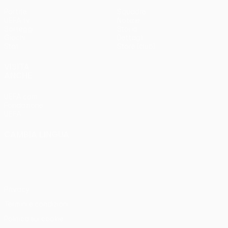
Partite
Squadre
UEFA.tv
Notizie
Sorteggi
Storia
Giochi
Dettagli
Stat.
Store (club)
VISITA
ANCHE
UEFA.com
Fondazione
UEFA
CAMBIA LINGUA
Italiano
English
Français
Deutsch
Русский
Español
Italiano
Português
Privacy
Termini e condizioni
Politica sui cookie