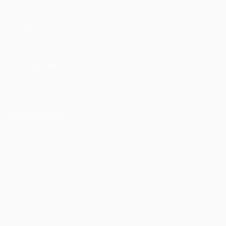
Partite
UEFA.tv
Sorteggi
Giochi
Stat.
VISITA ANCHE
UEFA.com
Fondazione UEFA
CAMBIA LINGUA
Italiano
English
Français
Deutsch
Русский
Español
Italia
Privacy
Termini e condizioni
Politica sui cookie
Impostazioni Privacy