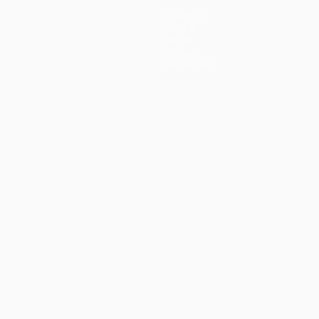
Squadre
Notizie
Storia
Dettagli
Store (club)
no
Português