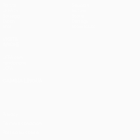
Partite
Squadre
UEFA.tv
Notizie
Sorteggi
Storia
Giochi
Dettagli
Stat.
Store (club)
VISITA
ANCHE
UEFA.com
Fondazione
UEFA
CAMBIA LINGUA
Italiano
English
Français
Deutsch
Русский
Español
Italiano
Português
Privacy
Termini e condizioni
Politica sui cookie