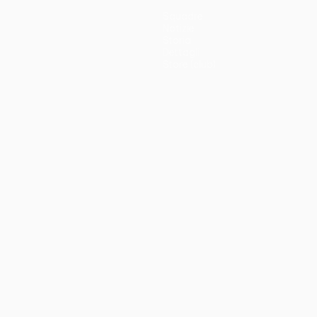
Squadre
Notizie
Storia
Dettagli
Store (club)
no
Português