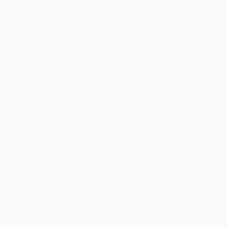
Partite
UEFA.tv
Sorteggi
Giochi
Stat.
VISITA ANCHE
UEFA.com
Fondazione UEFA
CAMBIA LINGUA
Italiano
English
Français
Deutsch
Русский
Español
Italia
Privacy
Termini e condizioni
Politica sui cookie
Impostazioni Privacy