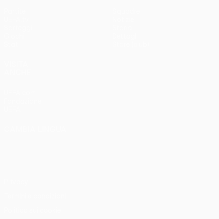
Partite
Squadre
UEFA.tv
Notizie
Sorteggi
Storia
Giochi
Dettagli
Stat.
Store (club)
VISITA
ANCHE
UEFA.com
Fondazione
UEFA
CAMBIA LINGUA
Italiano
English
Français
Deutsch
Русский
Español
Italiano
Português
Privacy
Termini e condizioni
Politica sui cookie