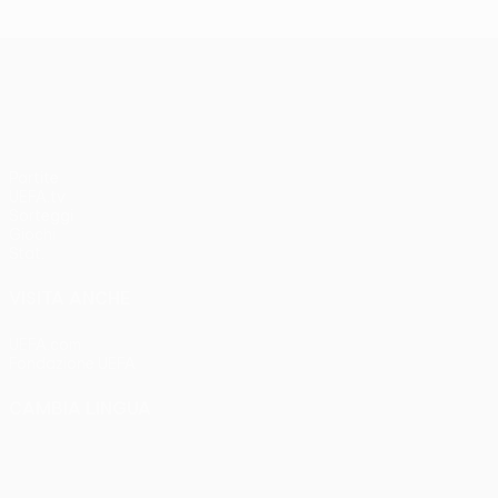
UEFA Conference League
Partite
UEFA.tv
Sorteggi
Giochi
Stat.
VISITA ANCHE
UEFA.com
Fondazione UEFA
CAMBIA LINGUA
Italiano
English
Français
Deutsch
Русский
Español
Italia