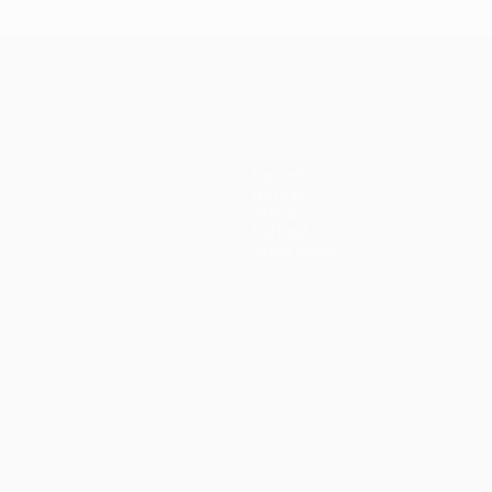
Squadre
Notizie
Storia
Dettagli
Store (club)
no
Português