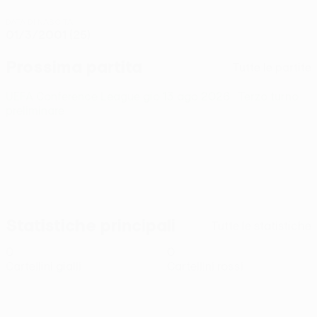
DATA DI NASCITA
01/3/2001 (25)
Prossima partita
Tutte le partite
UEFA Conference League
gio 13 ago 2026
· Terzo turno
preliminare
Statistiche principali
Tutte le statistiche
0
0
Cartellini gialli
Cartellini rossi