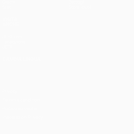
Giochi
Dettagli
Stat.
Store (club)
VISITA
ANCHE
UEFA.com
Fondazione
UEFA
CAMBIA LINGUA
Italiano
English
Français
Deutsch
Русский
Español
Italiano
Português
Privacy
Termini e condizioni
Politica sui cookie
Impostazioni Privacy