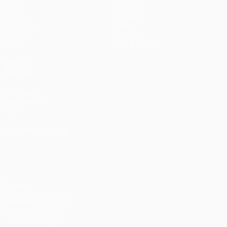
Partite
Squadre
UEFA.tv
Notizie
Sorteggi
Storia
Giochi
Dettagli
Stat.
Store (club)
VISITA
ANCHE
UEFA.com
Fondazione
UEFA
CAMBIA LINGUA
Italiano
English
Français
Deutsch
Русский
Español
Italiano
Português
Privacy
Termini e condizioni
Politica sui cookie