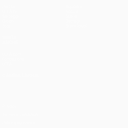
Partite
Squadre
UEFA.tv
Notizie
Sorteggi
Storia
Giochi
Dettagli
Stat.
Store (club)
VISITA
ANCHE
UEFA.com
Fondazione
UEFA
CAMBIA LINGUA
Italiano
English
Français
Deutsch
Русский
Español
Italiano
Português
Privacy
Termini e condizioni
Politica sui cookie