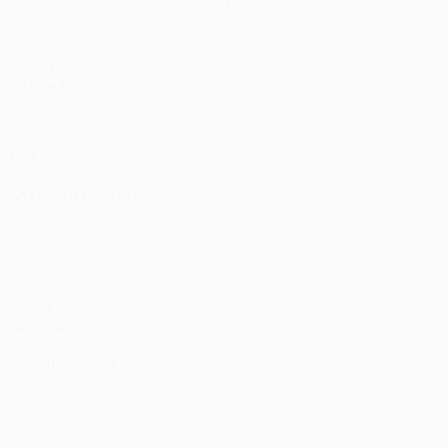
Giochi
Dettagli
Stat.
Store (club)
VISITA
ANCHE
UEFA.com
Fondazione
UEFA
CAMBIA LINGUA
Italiano
English
Français
Deutsch
Русский
Español
Italiano
Português
Privacy
Termini e condizioni
Politica sui cookie
Impostazioni Privacy