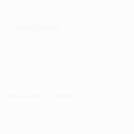
DATA DI NASCITA
13/11/2004 (21)
Prossima partita
Tutte le partite
UEFA Conference League
gio 6 ago 2026
· Terzo turno
preliminare
Statistiche principali
Tutte le statistiche
0
0
Cartellini gialli
Cartellini rossi