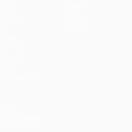
Partite
Squadre
UEFA.tv
Notizie
Sorteggi
Storia
Giochi
Dettagli
Stat.
Store (club)
VISITA
ANCHE
UEFA.com
Fondazione
UEFA
CAMBIA LINGUA
Italiano
English
Français
Deutsch
Русский
Español
Italiano
Português
Privacy
Termini e condizioni
Politica sui cookie