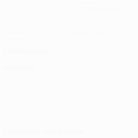
Partite giocate
Minuti giocati
90,4 media a partita
0
0
Gol
Assist
2
0
Cartellini gialli
Cartellini rossi
0,4 media a partita
Distribuzione
Attacchi
Situazione disciplinare