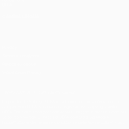
Fondazione
UEFA
CAMBIA LINGUA
Italiano
English
Français
Deutsch
Русский
Español
Italiano
Português
Privacy
Termini e condizioni
Politica sui cookie
Impostazioni Privacy
© 1998-2026 UEFA. Tutti i diritti riservati
La parola UEFA, il logo UEFA e tutti i marchi che si riferiscono a
competizioni UEFA, sono marchi registrati e/o copyright della
UEFA. Tali marchi non possono essere utilizzati in nessun modo per
scopi commerciali. L'utilizzo di UEFA.com sta a significare
l'accettazione dei Termini e Condizioni e delle Norme sulla Privacy.