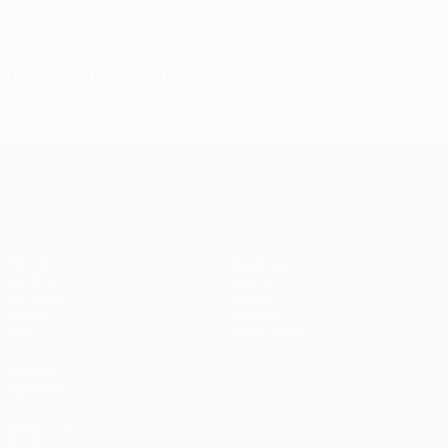
2
0
Cartellini gialli
Cartellini rossi
Fase difensiva
UEFA Conference League
Partite
Squadre
UEFA.tv
Notizie
Sorteggi
Storia
Giochi
Dettagli
Stat.
Store (club)
VISITA
ANCHE
UEFA.com