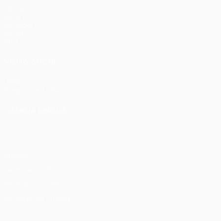
Partite
UEFA.tv
Sorteggi
Giochi
Stat.
VISITA ANCHE
UEFA.com
Fondazione UEFA
CAMBIA LINGUA
Italiano
English
Français
Deutsch
Русский
Español
Italia
Privacy
Termini e condizioni
Politica sui cookie
Impostazioni Privacy