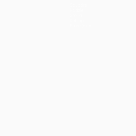
Squadre
Notizie
Storia
Dettagli
Store (club)
no
Português