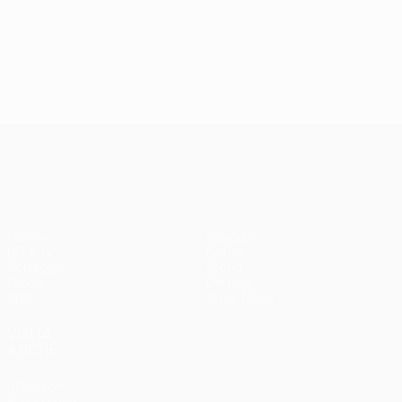
UEFA Conference League
Partite
Squadre
UEFA.tv
Notizie
Sorteggi
Storia
Giochi
Dettagli
Stat.
Store (club)
VISITA
ANCHE
UEFA.com