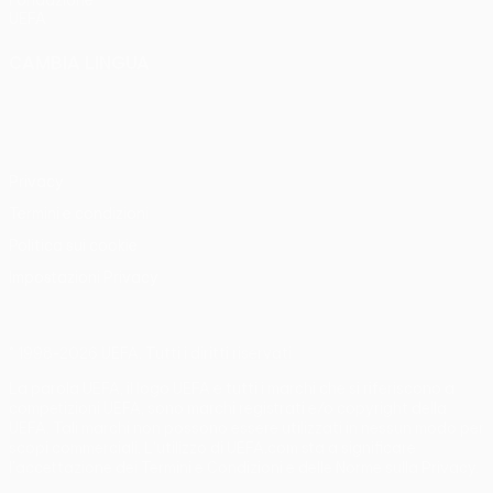
Fondazione
UEFA
CAMBIA LINGUA
Italiano
English
Français
Deutsch
Русский
Español
Italiano
Português
Privacy
Termini e condizioni
Politica sui cookie
Impostazioni Privacy
© 1998-2026 UEFA. Tutti i diritti riservati
La parola UEFA, il logo UEFA e tutti i marchi che si riferiscono a
competizioni UEFA, sono marchi registrati e/o copyright della
UEFA. Tali marchi non possono essere utilizzati in nessun modo per
scopi commerciali. L'utilizzo di UEFA.com sta a significare
l'accettazione dei Termini e Condizioni e delle Norme sulla Privacy.