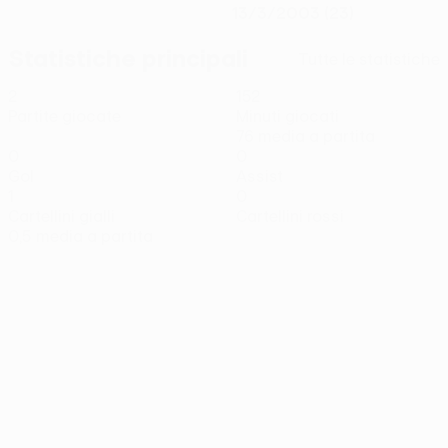
13/3/2003 (23)
Statistiche principali
Tutte le statistiche
2
152
Partite giocate
Minuti giocati
76 media a partita
0
0
Gol
Assist
1
0
Cartellini gialli
Cartellini rossi
0,5 media a partita