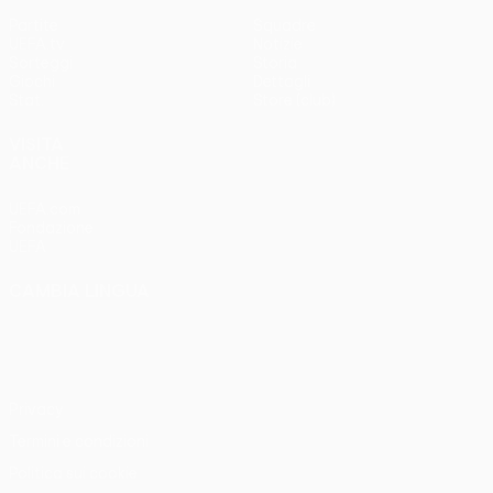
Partite
Squadre
UEFA.tv
Notizie
Sorteggi
Storia
Giochi
Dettagli
Stat.
Store (club)
VISITA
ANCHE
UEFA.com
Fondazione
UEFA
CAMBIA LINGUA
Italiano
English
Français
Deutsch
Русский
Español
Italiano
Português
Privacy
Termini e condizioni
Politica sui cookie