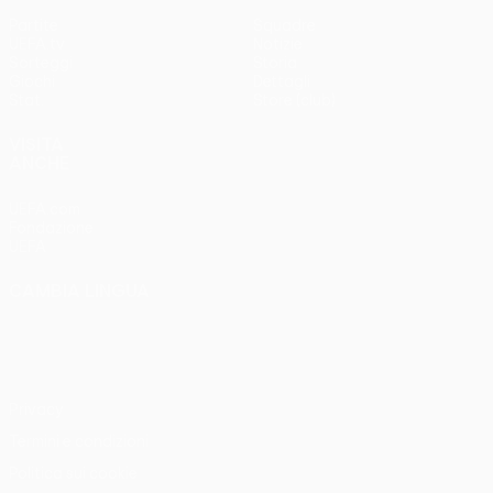
Partite
Squadre
UEFA.tv
Notizie
Sorteggi
Storia
Giochi
Dettagli
Stat.
Store (club)
VISITA
ANCHE
UEFA.com
Fondazione
UEFA
CAMBIA LINGUA
Italiano
English
Français
Deutsch
Русский
Español
Italiano
Português
Privacy
Termini e condizioni
Politica sui cookie