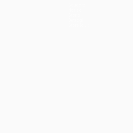
Squadre
Notizie
Storia
Dettagli
Store (club)
no
Português