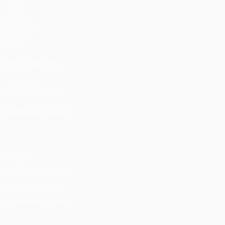
Partite
UEFA.tv
Sorteggi
Giochi
Stat.
VISITA ANCHE
UEFA.com
Fondazione UEFA
CAMBIA LINGUA
Italiano
English
Français
Deutsch
Русский
Español
Italia
Privacy
Termini e condizioni
Politica sui cookie
Impostazioni Privacy