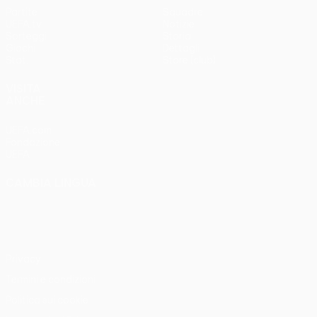
Partite
Squadre
UEFA.tv
Notizie
Sorteggi
Storia
Giochi
Dettagli
Stat.
Store (club)
VISITA
ANCHE
UEFA.com
Fondazione
UEFA
CAMBIA LINGUA
Italiano
English
Français
Deutsch
Русский
Español
Italiano
Português
Privacy
Termini e condizioni
Politica sui cookie