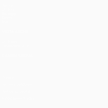
Partite
UEFA.tv
Sorteggi
Giochi
Stat.
VISITA ANCHE
UEFA.com
Fondazione UEFA
CAMBIA LINGUA
Italiano
English
Français
Deutsch
Русский
Español
Italia
Privacy
Termini e condizioni
Politica sui cookie
Impostazioni Privacy