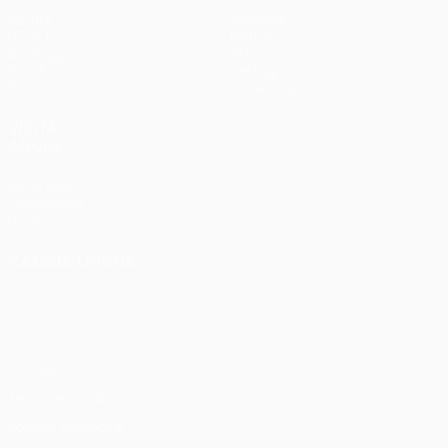
Partite
Squadre
UEFA.tv
Notizie
Sorteggi
Storia
Giochi
Dettagli
Stat.
Store (club)
VISITA
ANCHE
UEFA.com
Fondazione
UEFA
CAMBIA LINGUA
Italiano
English
Français
Deutsch
Русский
Español
Italiano
Português
Privacy
Termini e condizioni
Politica sui cookie