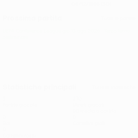
08/12/1995 (30)
Prossima partita
Tutte le partite
UEFA Conference League
gio 13 ago 2026
· Terzo turno
preliminare
Statistiche principali
Tutte le statistiche
3
270
Partite giocate
Minuti giocati
90 media a partita
0
0
Gol
Cartellini gialli
0
Cartellini rossi